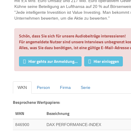
mit 9,4 Mrd. Euro Umsatz und 217 Mio. Euro operativem Gewi
Kühne seine Beteiligung an Lufthansa auf 20 % auf.Börsenweis
"Jede intelligente Investition ist Value Investing. Man bekom
Unternehmen bewerten, um die Aktie zu bewerten."
Schön, dass Sie sich für unsere Audiobeiträge interessieren!
Für angemeldete Nutzer sind unsere Interviews unbegrenzt kos
Alles, was Sie dazu benötigen, ist eine gültige E-Mail-Adresse
Hier gehts zur Anmeldung...
Hier einloggen
WKN
Person
Firma
Serie
Besprochene Wertpapiere:
WKN
Bezeichnung
846900
DAX PERFORMANCE-INDEX