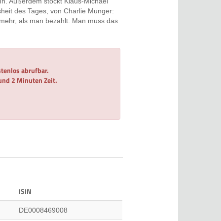
nn. Außerdem stockt Klaus-Michael
heit des Tages, von Charlie Munger:
mt mehr, als man bezahlt. Man muss das
tenlos abrufbar.
 und 2 Minuten Zeit.
ISIN
DE0008469008