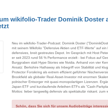
m wikifolio-Trader Dominik Doster a
tzt
Neu im wikifolio-Trader-Podcast: Dominik Doster ("DominikDost
mit seinem Wikifolio "Defensive Aktien und ETF-Werte" auf ein
defensives, breit gestreutes Depot. Im Gespräch mit Host Peter 
er seit 2023 rund 56 % Performance erzielt - bei Fokus auf Ge
Burggraben statt Hype-Stories wie Nvidia. Anhand von vier Ker
Ansatz: Berkshire Hathaway als Inbegriff von Stabilität und kl
Protector Forsikring als extrem effizient geführter Nischenversi
Brookfield als globaler Real-Asset-Investor mit enormen Skal
polnischer Entsorger mit quasi-monopolartigen Lizenzen. Ergän
Japan-ETF und kurzlaufende Anleihen-ETFs als "Cash-Parkplat
Mottos: lieber langweilig defensiv als spektakulär riskant. zum w
Schön, dass Sie sich für unsere Audiobeiträge interessi