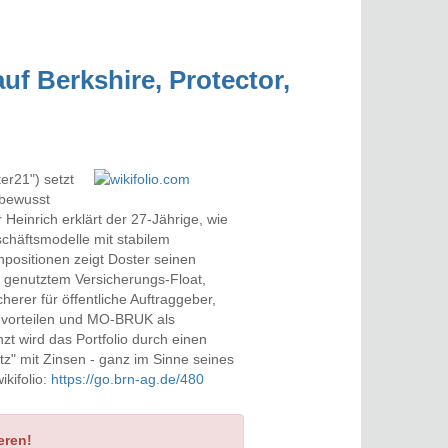
uf Berkshire, Protector,
er21") setzt
 bewusst
Heinrich erklärt der 27-Jährige, wie
schäftsmodelle mit stabilem
npositionen zeigt Doster seinen
ug genutztem Versicherungs-Float,
cherer für öffentliche Auftraggeber,
envorteilen und MO-BRUK als
zt wird das Portfolio durch einen
z" mit Zinsen - ganz im Sinne seines
ikifolio:
https://go.brn-ag.de/480
eren!