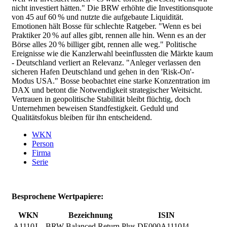
nicht investiert hätten." Die BRW erhöhte die Investitionsquote
von 45 auf 60 % und nutzte die aufgebaute Liquidität.
Emotionen hält Bosse für schlechte Ratgeber. "Wenn es bei
Praktiker 20 % auf alles gibt, rennen alle hin. Wenn es an der
Börse alles 20 % billiger gibt, rennen alle weg." Politische
Ereignisse wie die Kanzlerwahl beeinflussten die Märkte kaum
- Deutschland verliert an Relevanz. "Anleger verlassen den
sicheren Hafen Deutschland und gehen in den 'Risk-On'-
Modus USA." Bosse beobachtet eine starke Konzentration im
DAX und betont die Notwendigkeit strategischer Weitsicht.
Vertrauen in geopolitische Stabilität bleibt flüchtig, doch
Unternehmen beweisen Standfestigkeit. Geduld und
Qualitätsfokus bleiben für ihn entscheidend.
WKN
Person
Firma
Serie
Besprochene Wertpapiere:
WKN
Bezeichnung
ISIN
A1110J
BRW Balanced Return Plus
DE000A1110J4