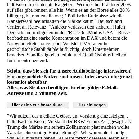
hält Bosse für schlechte Ratgeber. "Wenn es bei Praktiker 20 %
auf alles gibt, rennen alle hin. Wenn es an der Börse alles 20 %
billiger gibt, rennen alle weg." Politische Ereignisse wie die
Kanzlerwahl beeinflussten die Märkte kaum - Deutschland
verliert an Relevanz. "Anleger verlassen den sicheren Hafen
Deutschland und gehen in den 'Risk-On'-Modus USA." Bosse
beobachtet eine starke Konzentration im DAX und betont die
Notwendigkeit strategischer Weitsicht. Vertrauen in
geopolitische Stabilität bleibt flüchtig, doch Unternehmen
beweisen Standfestigkeit. Geduld und Qualitätsfokus bleiben
für ihn entscheidend.
Schön, dass Sie sich für unsere Audiobeiträge interessieren!
Für angemeldete Nutzer sind unsere Interviews unbegrenzt
kostenlos abrufbar.
Alles, was Sie dazu benötigen, ist eine gültige E-Mail-
Adresse und 2 Minuten Zeit.
Hier gehts zur Anmeldung...
Hier einloggen
"Wir nutzen das mediale Getöse, um vorsichtig einzusteigen",
hatte Bastian Bosse, Vorstand der BRW Finanz AG, gesagt, als
Trump die Märkte mit seinem Zollhammer platt machen wollte.
Was das eine mutige Entscheidung? "Wir waren nicht mutig,
weil wir investiert haben - es wäre töricht gewesen, wenn wir