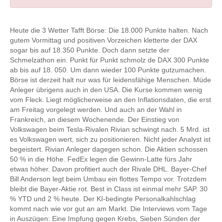
Heute die 3 Wetter Tafft Börse: Die 18.000 Punkte halten. Nach
gutem Vormittag und positiven Vorzeichen kletterte der DAX
sogar bis auf 18.350 Punkte. Doch dann setzte der
Schmelzathon ein. Punkt für Punkt schmolz de DAX 300 Punkte
ab bis auf 18. 050. Um dann wieder 100 Punkte gutzumachen.
Börse ist derzeit halt nur was für leidensfähige Menschen. Müde
Anleger übrigens auch in den USA. Die Kurse kommen wenig
vom Fleck. Liegt möglicherweise an den Inflationsdaten, die erst
am Freitag vorgelegt werden. Und auch an der Wahl in
Frankreich, an diesem Wochenende. Der Einstieg von
Volkswagen beim Tesla-Rivalen Rivian schwingt nach. 5 Mrd. ist
es Volkswagen wert, sich zu positionieren. Nicht jeder Analyst ist
begeistert. Rivian Anleger dagegen schon. Die Aktien schossen
50 % in die Höhe. FedEx legen die Gewinn-Latte fürs Jahr
etwas höher. Davon profitiert auch der Rivale DHL. Bayer-Chef
Bill Anderson legt beim Umbau ein flottes Tempo vor. Trotzdem
bleibt die Bayer-Aktie rot. Best in Class ist einmal mehr SAP. 30
% YTD und 2 % heute. Der KI-bedingte Personalkahlschlag
kommt nach wie vor gut an am Markt. Die Interviews vom Tage
in Auszügen: Eine Impfung gegen Krebs, Sieben Sünden der