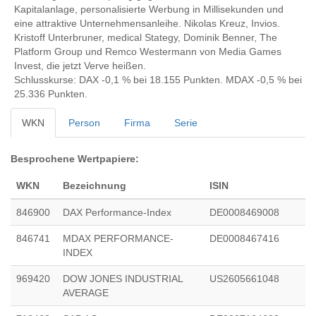
Kapitalanlage, personalisierte Werbung in Millisekunden und
eine attraktive Unternehmensanleihe. Nikolas Kreuz, Invios.
Kristoff Unterbruner, medical Stategy, Dominik Benner, The
Platform Group und Remco Westermann von Media Games
Invest, die jetzt Verve heißen.
Schlusskurse: DAX -0,1 % bei 18.155 Punkten. MDAX -0,5 % bei
25.336 Punkten.
WKN
Person
Firma
Serie
Besprochene Wertpapiere:
WKN
Bezeichnung
ISIN
846900
DAX Performance-Index
DE0008469008
846741
MDAX PERFORMANCE-
DE0008467416
INDEX
969420
DOW JONES INDUSTRIAL
US2605661048
AVERAGE