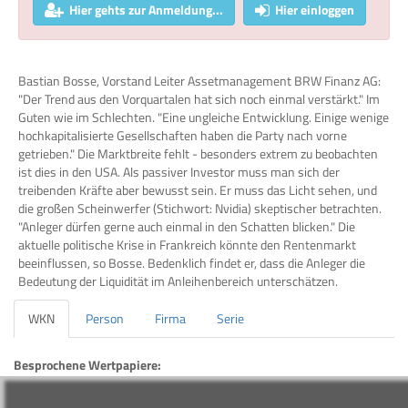
Hier gehts zur Anmeldung...
Hier einloggen
Bastian Bosse, Vorstand Leiter Assetmanagement BRW Finanz AG:
"Der Trend aus den Vorquartalen hat sich noch einmal verstärkt." Im
Guten wie im Schlechten. "Eine ungleiche Entwicklung. Einige wenige
hochkapitalisierte Gesellschaften haben die Party nach vorne
getrieben." Die Marktbreite fehlt - besonders extrem zu beobachten
ist dies in den USA. Als passiver Investor muss man sich der
treibenden Kräfte aber bewusst sein. Er muss das Licht sehen, und
die großen Scheinwerfer (Stichwort: Nvidia) skeptischer betrachten.
"Anleger dürfen gerne auch einmal in den Schatten blicken." Die
aktuelle politische Krise in Frankreich könnte den Rentenmarkt
beeinflussen, so Bosse. Bedenklich findet er, dass die Anleger die
Bedeutung der Liquidität im Anleihenbereich unterschätzen.
WKN
Person
Firma
Serie
Besprochene Wertpapiere:
WKN
Bezeichnung
ISIN