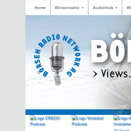
Home
Börsenradio
Audiothek
W