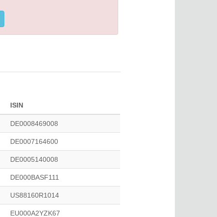
ISIN
DE0008469008
DE0007164600
DE0005140008
DE000BASF111
US88160R1014
EU000A2YZK67