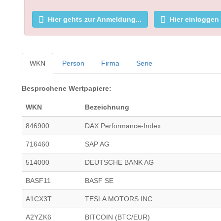
Hier gehts zur Anmeldung...
Hier einloggen
WKN
Person
Firma
Serie
Besprochene Wertpapiere:
WKN
Bezeichnung
846900
DAX Performance-Index
716460
SAP AG
514000
DEUTSCHE BANK AG
BASF11
BASF SE
A1CX3T
TESLA MOTORS INC.
A2YZK6
BITCOIN (BTC/EUR)