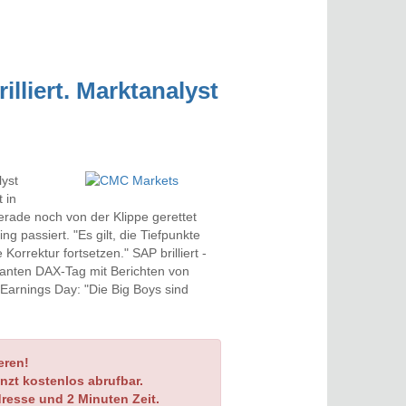
lliert. Marktanalyst
lyst
 in
erade noch von der Klippe gerettet
g passiert. "Es gilt, die Tiefpunkte
Korrektur fortsetzen." SAP brilliert -
ssanten DAX-Tag mit Berichten von
arnings Day: "Die Big Boys sind
eren!
nzt kostenlos abrufbar.
dresse und 2 Minuten Zeit.