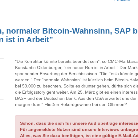
, normaler Bitcoin-Wahnsinn, SAP bri
ist in Arbeit"
"Die Korrektur könnte bereits beendet sein", so CMC-Marktana
Konstantin Oldenburger, "ein neuer Run ist in Arbeit." Der Markt
spannender Erwartung der Berichtssaison. "Die Tesla könnte g
werden." Der "normale Wahnsinn" ist kürzlich beim Bitcoin-Halvin
bei 59.000 zu beachten. Sollte es drunter gehen, dürfte sich die 
die Erfolgsstory geht weiter. Am 25. März gibt es einen intere
BASF und der Deutschen Bank. Aus den USA erwartet uns der E
morgen dran." Fließen Rekordgewinne bei den Ölfirmen?
Schön, dass Sie sich für unsere Audiobeiträge interessi
Für angemeldete Nutzer sind unsere Interviews unbegre
Alles, was Sie dazu benötigen, ist eine gültige E-Mail-A