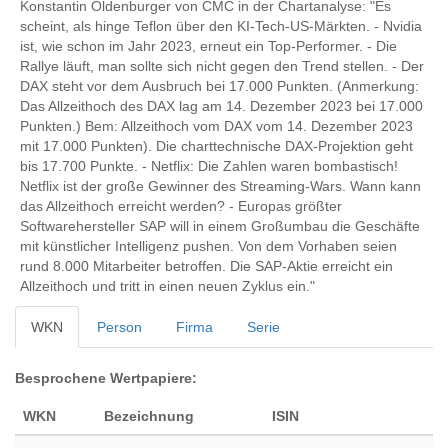
Konstantin Oldenburger von CMC in der Chartanalyse: "Es
scheint, als hinge Teflon über den KI-Tech-US-Märkten. - Nvidia
ist, wie schon im Jahr 2023, erneut ein Top-Performer. - Die
Rallye läuft, man sollte sich nicht gegen den Trend stellen. - Der
DAX steht vor dem Ausbruch bei 17.000 Punkten. (Anmerkung:
Das Allzeithoch des DAX lag am 14. Dezember 2023 bei 17.000
Punkten.) Bem: Allzeithoch vom DAX vom 14. Dezember 2023
mit 17.000 Punkten). Die charttechnische DAX-Projektion geht
bis 17.700 Punkte. - Netflix: Die Zahlen waren bombastisch!
Netflix ist der große Gewinner des Streaming-Wars. Wann kann
das Allzeithoch erreicht werden? - Europas größter
Softwarehersteller SAP will in einem Großumbau die Geschäfte
mit künstlicher Intelligenz pushen. Von dem Vorhaben seien
rund 8.000 Mitarbeiter betroffen. Die SAP-Aktie erreicht ein
Allzeithoch und tritt in einen neuen Zyklus ein."
WKN
Person
Firma
Serie
Besprochene Wertpapiere:
WKN
Bezeichnung
ISIN