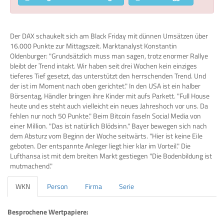
Der DAX schaukelt sich am Black Friday mit dünnen Umsätzen über
16.000 Punkte zur Mittagszeit. Marktanalyst Konstantin
Oldenburger: "Grundsätzlich muss man sagen, trotz enormer Rallye
bleibt der Trend intakt. Wir haben seit drei Wochen kein einziges
tieferes Tief gesetzt, das unterstützt den herrschenden Trend. Und
der ist im Moment nach oben gerichtet." In den USA ist ein halber
Börsentag, Händler bringen ihre Kinder mit aufs Parkett. "Full House
heute und es steht auch vielleicht ein neues Jahreshoch vor uns. Da
fehlen nur noch 50 Punkte." Beim Bitcoin faseln Social Media von
einer Million. "Das ist natürlich Blödsinn." Bayer bewegen sich nach
dem Absturz vom Beginn der Woche seitwärts. "Hier ist keine Eile
geboten. Der entspannte Anleger liegt hier klar im Vorteil." Die
Lufthansa ist mit dem breiten Markt gestiegen "Die Bodenbildung ist
mutmachend."
WKN
Person
Firma
Serie
Besprochene Wertpapiere: