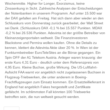
Wochenmitte. Higher for Longer, Exorzismus, keine
Zinssenkung in Sicht. Zahlreiche Analysen der Entscheidungen
der Notenbanken in unserem Programm. Auf unter 15.500 war
der DAX gefallen am Freitag. Hat sich dann aber wieder an den
Schlusskurs vom Donnerstag zurück gearbeitet, der Wall Street
sei Dank. (Schlusskurs DAX -0,1 % bei 15.557 Punkten. MDAX
-0,2 % bei 26.536 Punkten. Adevinta ist der größte Betreiber von
Kleinanzeigenportalen weltweit. Die Finanzinvestoren
Blackstone und Permira wollen kaufen. Ohne die Details zu
kennen, klettert die Adevinta Aktie über 20 %. In Wien ist der
Funkturmbetreiber EuroTeleSites an die Börse gegangen. Ein
Spin OFF der A1 Telekom Austria. Anleger waren knausrig: der
erste Kurs 4,31 Euro - deutlich unter dem Referenzpreis von
4,95 Euro. Kleine Buchse, große Wirkung. Die US-Luftfahrt-
Aufsicht FAA warnt vor angeblich nicht zugelassenen Buchsen in
Flugzeug-Triebwerken, die unter anderem in Boeing-
Frachtflugzeugen zum Einsatz kommen. Ein Ersatzteillieferant in
England hat angeblich Fakes hergestellt und Zertifikate
gefälscht. Im schlimmsten Fall könnten 100 Triebwerke
betroffen sein, die nun weltweit gesucht werden.