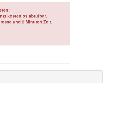
eren!
nzt kostenlos abrufbar.
dresse und 2 Minuten Zeit.