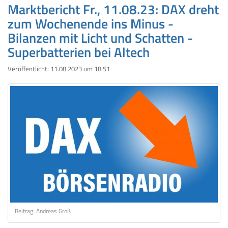
Marktbericht Fr., 11.08.23: DAX dreht
zum Wochenende ins Minus -
Bilanzen mit Licht und Schatten -
Superbatterien bei Altech
Veröffentlicht:
11.08.2023 um 18:51
Beitrag: Andreas Groß