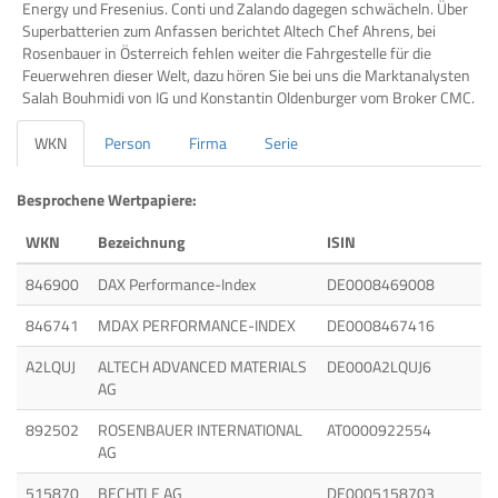
Energy und Fresenius. Conti und Zalando dagegen schwächeln. Über
Superbatterien zum Anfassen berichtet Altech Chef Ahrens, bei
Rosenbauer in Österreich fehlen weiter die Fahrgestelle für die
Feuerwehren dieser Welt, dazu hören Sie bei uns die Marktanalysten
Salah Bouhmidi von IG und Konstantin Oldenburger vom Broker CMC.
WKN
Person
Firma
Serie
Besprochene Wertpapiere:
WKN
Bezeichnung
ISIN
846900
DAX Performance-Index
DE0008469008
846741
MDAX PERFORMANCE-INDEX
DE0008467416
A2LQUJ
ALTECH ADVANCED MATERIALS
DE000A2LQUJ6
AG
892502
ROSENBAUER INTERNATIONAL
AT0000922554
AG
515870
BECHTLE AG
DE0005158703