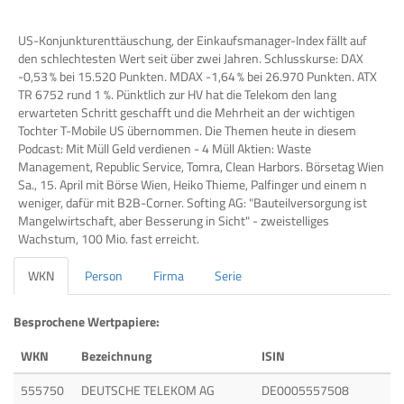
US-Konjunkturenttäuschung, der Einkaufsmanager-Index fällt auf
den schlechtesten Wert seit über zwei Jahren. Schlusskurse: DAX
-0,53 % bei 15.520 Punkten. MDAX -1,64 % bei 26.970 Punkten. ATX
TR 6752 rund 1 %. Pünktlich zur HV hat die Telekom den lang
erwarteten Schritt geschafft und die Mehrheit an der wichtigen
Tochter T-Mobile US übernommen. Die Themen heute in diesem
Podcast: Mit Müll Geld verdienen - 4 Müll Aktien: Waste
Management, Republic Service, Tomra, Clean Harbors. Börsetag Wien
Sa., 15. April mit Börse Wien, Heiko Thieme, Palfinger und einem n
weniger, dafür mit B2B-Corner. Softing AG: "Bauteilversorgung ist
Mangelwirtschaft, aber Besserung in Sicht" - zweistelliges
Wachstum, 100 Mio. fast erreicht.
WKN
Person
Firma
Serie
Besprochene Wertpapiere:
WKN
Bezeichnung
ISIN
555750
DEUTSCHE TELEKOM AG
DE0005557508