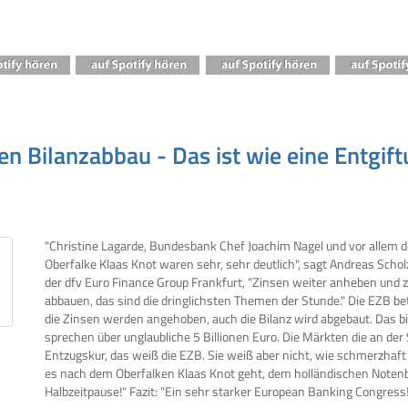
en Bilanzabbau - Das ist wie eine Entgift
"Christine Lagarde, Bundesbank Chef Joachim Nagel und vor allem d
Oberfalke Klaas Knot waren sehr, sehr deutlich", sagt Andreas Schol
der dfv Euro Finance Group Frankfurt, "Zinsen weiter anheben und z
abbauen, das sind die dringlichsten Themen der Stunde." Die EZB bet
die Zinsen werden angehoben, auch die Bilanz wird abgebaut. Das bi
sprechen über unglaubliche 5 Billionen Euro. Die Märkten die an der 
Entzugskur, das weiß die EZB. Sie weiß aber nicht, wie schmerzhaf
es nach dem Oberfalken Klaas Knot geht, dem holländischen Notenb
Halbzeitpause!" Fazit: "Ein sehr starker European Banking Congress