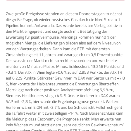
Zwei große Ereignisse standen an diesem Donnerstag an: zunächst
die große Frage, ob wieder russisches Gas durch die Nord Stream 1
Pipeline kommt. Antwort: Ja. Das wurde bereits am Vortag positiv in
den Markt eingepreist und sorgte auch mit Bestätigung der
Erwartung für positive Impulse. Allerdings kommen nur 40 % der
möglichen Menge, die Lieferungen blieben also auf dem Niveau von
vor den Wartungsarbeiten. Dann kam die EZB mit der ersten
Zinsanhebung seit 11 Jahren und zwar gleich um 0,5 Prozentpunkte.
Das wusste der Markt nicht so recht einzuordnen und wechselte
munter von Minus zu Plus zu Minus. Schlusskurs 13.246 Punkte und
-0,3 %. Der ATX in Wien legte +0,6 % zu auf 2.953 Punkte, der ATX TR
auf 6.229 Punkte. Stärkster Gewinner im DAX war Sartorius mit +7,8
%, hier konnte der Halbjahresumsatz die Erwartungen übertreffen.
Merck legt nach einer positiven Analystenempfehlung 5,9 % zu,
Siemens Healthineers stieg +4 %. Stärkste Verlierer im DAX waren
SAP mit -2,8 %, hier wurde die Ergebnisprognose gesenkt. Weitere
Verlierer waren E.ON mit -3,7 % und bei Schlusslicht Hellofresh geht
die Talfahrt weiter mit zweistelligen -14 %. Nach Börsenschluss kam
die Meldung, dass Ceconomy die Prognose senkt. Man erwarte nun
kein Wachstum und statt einem „sehr deutlichen Gewinnwachstum“
sogar weniger Gewinn. Hören Sie zur EZB Zinserhöhung und zur