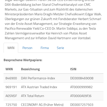
DAX-Bodenbildung Jochen Stanzl Chefmarktanalyst von CMC
Markets, zur Gas-Situation und zum Rücktritt des italienischen
Ministerpräsidenten Mario Draghi Metzler Chefvolkswirt Edgar Walk,
Überlegungen zur grünen Zukunft mit Fondsberater Herbert Schmarl
von der Erste Asset Management, zur Strategie-Erweiterung von
Pacifico Renewable Yield Co-CEO Dr. Martin Siddiqui, zu den Tesla
Zahlen Vermögensverwalter Kai Heinrich von Plutos Asset
Management und zur Inflation David Hartmann von Vontobel.
WKN
Person
Firma
Serie
Besprochene Wertpapiere:
WKN
Bezeichnung
ISIN
846900
DAX Performance-Index
DE0008469008
969191
ATX Austrian Traded Index
AT0000999982
A0SNSF
ATX Total Return
AT0000A09FJ6
725750
CECONOMY AG (früher Metro)
DE0007257503