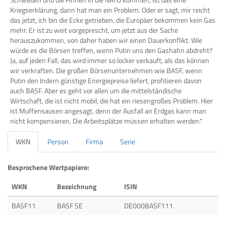
Kriegserklärung, dann hat man ein Problem. Oder er sagt, mir reicht
das jetzt, ich bin die Ecke getrieben, die Europäer bekommen kein Gas
mehr. Er ist zu weit vorgeprescht, um jetzt aus der Sache
herauszukommen, von daher haben wir einen Dauerkonflikt. Wie
würde es die Börsen treffen, wenn Putin uns den Gashahn abdreht?
Ja, auf jeden Fall, das wird immer so locker verkauft, als das können
wir verkraften. Die großen Börsenunternehmen wie BASF, wenn
Putin den Indern günstige Energiepreise liefert, profitieren davon
auch BASF. Aber es geht vor allen um die mittelständische
Wirtschaft, die ist nicht mobil, die hat ein riesengroßes Problem. Hier
ist Muffensausen angesagt, denn der Ausfall an Erdgas kann man
nicht kompensieren. Die Arbeitsplätze müssen erhalten werden."
WKN
Person
Firma
Serie
Besprochene Wertpapiere:
WKN
Bezeichnung
ISIN
BASF11
BASF SE
DE000BASF111