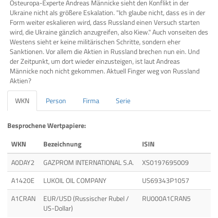
Osteuropa-Experte Andreas Männicke sieht den Konflikt in der
Ukraine nicht als größere Eskalation. "Ich glaube nicht, dass es in der
Form weiter eskalieren wird, dass Russland einen Versuch starten
wird, die Ukraine gänzlich anzugreifen, also Kiew." Auch vonseiten des
Westens sieht er keine militärischen Schritte, sondern eher
Sanktionen. Vor allem die Aktien in Russland brechen nun ein. Und
der Zeitpunkt, um dort wieder einzusteigen, ist laut Andreas
Männicke noch nicht gekommen. Aktuell Finger weg von Russland
Aktien?
WKN
Person
Firma
Serie
Besprochene Wertpapiere:
WKN
Bezeichnung
ISIN
A0DAY2
GAZPROM INTERNATIONAL S.A.
XS0197695009
A1420E
LUKOIL OIL COMPANY
US69343P1057
A1CRAN
EUR/USD (Russischer Rubel /
RU000A1CRAN5
US-Dollar)