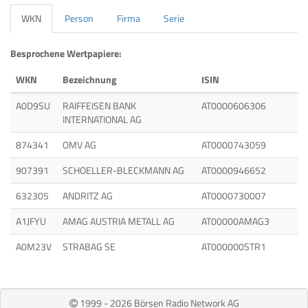
WKN
Person
Firma
Serie
Besprochene Wertpapiere:
WKN
Bezeichnung
ISIN
A0D9SU
RAIFFEISEN BANK
AT0000606306
INTERNATIONAL AG
874341
OMV AG
AT0000743059
907391
SCHOELLER-BLECKMANN AG
AT0000946652
632305
ANDRITZ AG
AT0000730007
A1JFYU
AMAG AUSTRIA METALL AG
AT00000AMAG3
A0M23V
STRABAG SE
AT000000STR1
1999 - 2026 Börsen Radio Network AG