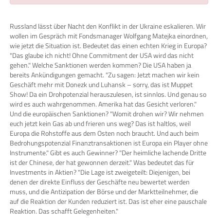
Russland lässt über Nacht den Konflikt in der Ukraine eskalieren. Wir
wollen im Gespräch mit Fondsmanager Wolfgang Matejka einordnen,
wie jetzt die Situation ist. Bedeutet das einen echten Krieg in Europa?
"Das glaube ich nicht! Ohne Commitment der USA wird das nicht
gehen." Welche Sanktionen werden kommen? Die USA haben ja
bereits Ankündigungen gemacht. "Zu sagen: Jetzt machen wir kein
Geschäft mehr mit Donezk und Luhansk – sorry, das ist Muppet
Show! Da ein Drohpotenzial herauszulesen, ist sinnlos. Und genau so
wird es auch wahrgenommen. Amerika hat das Gesicht verloren."
Und die europäischen Sanktionen? "Womit drohen wir? Wir nehmen
euch jetzt kein Gas ab und frieren uns weg? Das ist haltlos, weil
Europa die Rohstoffe aus dem Osten noch braucht. Und auch beim
Bedrohungspotenzial Finanztransaktionen ist Europa ein Player ohne
Instrumente." Gibt es auch Gewinner? "Der heimliche lachende Dritte
ist der Chinese, der hat gewonnen derzeit." Was bedeutet das für
Investments in Aktien? "Die Lage ist zweigeteilt: Diejenigen, bei
denen der direkte Einfluss der Geschäfte neu bewertet werden
muss, und die Antizipation der Börse und der Marktteilnehmer, die
auf die Reaktion der Kunden reduziert ist. Das ist eher eine pauschale
Reaktion. Das schafft Gelegenheiten."