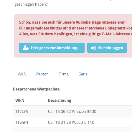
geschlagen haben."
Schön, dass Sie sich für unsere Audiobeiträge interessieren!
Für angemeldete Nutzer sind unsere Interviews unbegrenzt kos
Alles, was Sie dazu benötigen, ist eine gültige E-Mail-Adresse
Hier gehts zur Anmeldung...
Hier einloggen
WKN
Person
Firma
Serie
Besprochene Wertpapiere:
WKN
Bezeichnung
TT2LYV
Call 15.06.22 Amazon 3500
TT64PT
Call 18.01.23 Abbott L 140