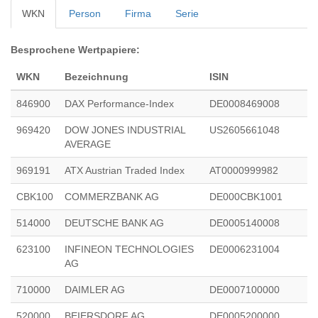
WKN
Person
Firma
Serie
Besprochene Wertpapiere:
WKN
Bezeichnung
ISIN
846900
DAX Performance-Index
DE0008469008
969420
DOW JONES INDUSTRIAL
US2605661048
AVERAGE
969191
ATX Austrian Traded Index
AT0000999982
CBK100
COMMERZBANK AG
DE000CBK1001
514000
DEUTSCHE BANK AG
DE0005140008
623100
INFINEON TECHNOLOGIES
DE0006231004
AG
710000
DAIMLER AG
DE0007100000
520000
BEIERSDORF AG
DE0005200000