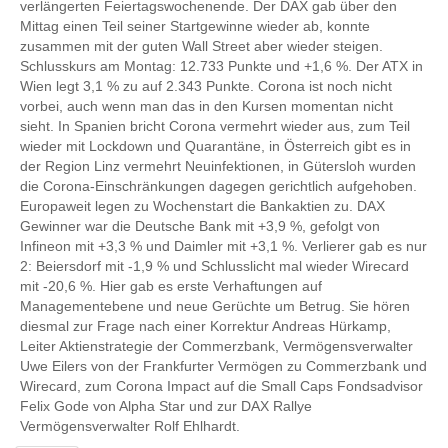
verlängerten Feiertagswochenende. Der DAX gab über den
Mittag einen Teil seiner Startgewinne wieder ab, konnte
zusammen mit der guten Wall Street aber wieder steigen.
Schlusskurs am Montag: 12.733 Punkte und +1,6 %. Der ATX in
Wien legt 3,1 % zu auf 2.343 Punkte. Corona ist noch nicht
vorbei, auch wenn man das in den Kursen momentan nicht
sieht. In Spanien bricht Corona vermehrt wieder aus, zum Teil
wieder mit Lockdown und Quarantäne, in Österreich gibt es in
der Region Linz vermehrt Neuinfektionen, in Gütersloh wurden
die Corona-Einschränkungen dagegen gerichtlich aufgehoben.
Europaweit legen zu Wochenstart die Bankaktien zu. DAX
Gewinner war die Deutsche Bank mit +3,9 %, gefolgt von
Infineon mit +3,3 % und Daimler mit +3,1 %. Verlierer gab es nur
2: Beiersdorf mit -1,9 % und Schlusslicht mal wieder Wirecard
mit -20,6 %. Hier gab es erste Verhaftungen auf
Managementebene und neue Gerüchte um Betrug. Sie hören
diesmal zur Frage nach einer Korrektur Andreas Hürkamp,
Leiter Aktienstrategie der Commerzbank, Vermögensverwalter
Uwe Eilers von der Frankfurter Vermögen zu Commerzbank und
Wirecard, zum Corona Impact auf die Small Caps Fondsadvisor
Felix Gode von Alpha Star und zur DAX Rallye
Vermögensverwalter Rolf Ehlhardt.