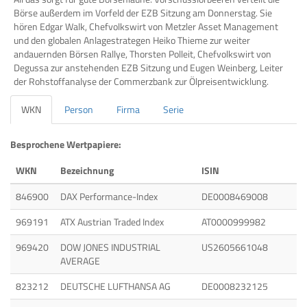
Börse außerdem im Vorfeld der EZB Sitzung am Donnerstag. Sie
hören Edgar Walk, Chefvolkswirt von Metzler Asset Management
und den globalen Anlagestrategen Heiko Thieme zur weiter
andauernden Börsen Rallye, Thorsten Polleit, Chefvolkswirt von
Degussa zur anstehenden EZB Sitzung und Eugen Weinberg, Leiter
der Rohstoffanalyse der Commerzbank zur Ölpreisentwicklung.
WKN
Person
Firma
Serie
Besprochene Wertpapiere:
WKN
Bezeichnung
ISIN
846900
DAX Performance-Index
DE0008469008
969191
ATX Austrian Traded Index
AT0000999982
969420
DOW JONES INDUSTRIAL
US2605661048
AVERAGE
823212
DEUTSCHE LUFTHANSA AG
DE0008232125