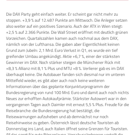
Die DAX Party geht einfach weiter. Er scheint gar nicht mehr zu
stoppen. +3,9 % auf 12.487 Punkte am Mittwoch. Die Anleger setzen
also weiter auf ein positives Szenario. Auch der ATX in Wien steigt:
+2,5 % auf 2.366 Punkte. Die Wall Street eröffnet mit deutlich grünen
Vorzeichen. Quartalszahlen kamen auch nochmal aus dem DAX,
nämlich von der Lufthansa. Die gaben aber Eigentlichkeit keinen
Grund zum Jubeln: 2,1 Mrd. Euro Verlust in Q1, es wurde ein tief
greifender Umbau angekündigt. Aktie +6,7 %, einer der stärksten
Gewinner im DAX. Noch stärker steigen die Münchener Rück mit
+8,3 % Allianz mit 8,1 % Plus und MTU +8 %. Verlierer gab es im DAX
überhaupt keine. Die Autobauer fanden sich diesmal nur im unteren
Mittelfeld wieder, es gibt aber auch noch keine weiteren
Informationen über das geplante Konjunkturprogramm der
Bundesregierung von rund 100 Mrd. Euro und damit auch noch nichts
Neues zur erhofften Autokaufprämie. Stärkster Autowert war in den
vergangenen Tagen auch Daimler mit erneut 5,5 % Plus. Freude für die
Reisebranche: die Bundesregierung hat bestätigt, die
Reisewarnungen aufzuheben und ab demnächst nur noch
Reisehinweise zu geben. Österreich lässt deutsche Touristen ab
Donnerstag ins Land, auch Italien öffnet seine Grenzen für Touristen.
All das sorgt für gute Börsenlaune. Vorschusslorbeeren verteilt die