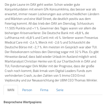
Die gute Laune im DAX geht weiter. Schon wieder gute
Konjunkturdaten mit einem Gfk Konsumklima, das besser war als
erwartet, immer neuen Lockerungen aus unterschiedlichen Ländern
und Märkten und eine Wall Street, die deutlich positiv aus dem
Feiertag kommt. All das trieb den DAX am Dienstag. Schlusskurs
11.505 Punkte und +1 %. Gewinner des Tages waren vor allem die
bisherigen Krisenverlierer. Die Deutsche Bank mit +8,8 %, die
Lufthansa mit +6,8 % und Conti mit +6 %. Verlierer waren Fresenius
Medical Care mit -2,4 %, Merck mit -2,6 % und Schlusslicht die
Deutsche Börse mit -2,7 %. Am meisten im Gespräch war aber TUI.
Der Reisekonzern schloss den Dienstag sogar mit 32 % Plus. Es gibt
Hinweise darauf, dass bald wieder Urlaub im Ausland möglich wird.
Marktanalyst Christian Henke von IG zur Charttechnik in DAX und
TUI, Fondsmanager Dirk Müller mit der Prognose, dass der große
Crash noch kommt, Baki Irmak vom Digital Leaders Funds zum
verhinderten Crash, zu den Zahlen von S Immo CEO Ernst
Vejdovszky und zur Neuausrichtung der UBM CEO Thomas Winkler.
WKN
Person
Firma
Serie
Besprochene Wertpapiere: