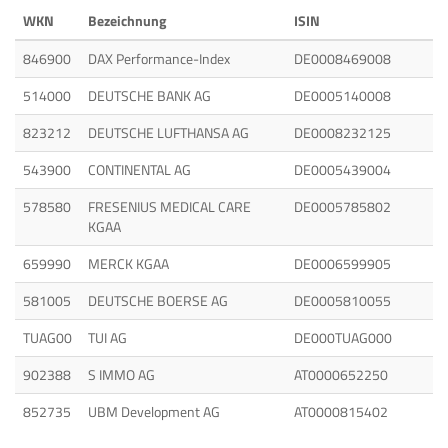
WKN
Bezeichnung
ISIN
846900
DAX Performance-Index
DE0008469008
514000
DEUTSCHE BANK AG
DE0005140008
823212
DEUTSCHE LUFTHANSA AG
DE0008232125
543900
CONTINENTAL AG
DE0005439004
578580
FRESENIUS MEDICAL CARE
DE0005785802
KGAA
659990
MERCK KGAA
DE0006599905
581005
DEUTSCHE BOERSE AG
DE0005810055
TUAG00
TUI AG
DE000TUAG000
902388
S IMMO AG
AT0000652250
852735
UBM Development AG
AT0000815402