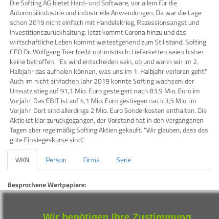
Die Softing AG bietet Hard- und Software, vor allem für die
Automobilindustrie und industrielle Anwendungen. Da war die Lage
schon 2019 nicht einfach mit Handelskrieg, Rezessionsangst und
Investitionszurückhaltung. Jetzt kommt Corona hinzu und das
wirtschaftliche Leben kommt weitestgehend zum Stillstand. Softing
CEO Dr. Wolfgang Trier bleibt optimistisch: Lieferketten seien bisher
keine betroffen. "Es wird entscheiden sein, ob und wann wir im 2.
Halbjahr das aufholen können, was uns im 1. Halbjahr verloren geht."
Auch im nicht einfachen Jahr 2019 konnte Softing wachsen: der
Umsatz stieg auf 91,1 Mio. Euro gesteigert nach 83,9 Mio. Euro im
Vorjahr. Das EBIT ist auf 4,1 Mio. Euro gestiegen nach 3,5 Mio. im
Vorjahr. Dort sind allerdings 2 Mio. Euro Sonderkosten enthalten. Die
Aktie ist klar zurückgegangen, der Vorstand hat in den vergangenen
Tagen aber regelmäßig Softing Aktien gekauft. "Wir glauben, dass das
gute Einsiegeskurse sind."
WKN
Person
Firma
Serie
Besprochene Wertpapiere:
WKN
Bezeichnung
ISIN
Wir benötigen Ihre Zustimmung