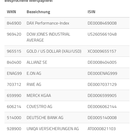
Besprochene Wertpapiere:
WKN
Bezeichnung
ISIN
846900
DAX Performance-Index
DE0008469008
969420
DOW JONES INDUSTRIAL
US2605661048
AVERAGE
965515
GOLD / US DOLLAR (XAU/USD)
XC0009655157
840400
ALLIANZ SE
DE0008404005
ENAG99
E.ON AG
DE000ENAG999
703712
RWE AG
DE0007037129
659990
MERCK KGAA
DE0006599905
606214
COVESTRO AG
DE0006062144
514000
DEUTSCHE BANK AG
DE0005140008
928900
UNIQA VERSICHERUNGEN AG
AT0000821103