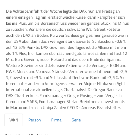
Die Achterbahnfahrt der Woche legte der DAX nun am Freitag an
einem einzigen Tag hin: erst schwache Kurse, dann kämpfte er sich
bis ins Plus, um bis Börsenschluss wieder ein ganzes Stück ins Minus
zu rutschen. Vor allem die deutlich schwache Wall Street kostete
auch den DAX an Boden. Kurz vor Schluss ging es hier genauso wie in
den USA aber dann doch weniger stark abwärts. Schlusskurs -0,6 %
auf 13.579 Punkte. DAX Gewinner des Tages ist die Allianz mit mehr
als 1 % Plus, hier kamen überraschend gute Jahreszahlen mit fast 12
Mrd. Euro Gewinn, neuer Rekord und das obere Ende der Spanne.
Weitere Gewinner sind defensive Aktien wie die Versorger E.ON und
RWE, Merck und Vonovia. Stärkste Verlierer warne Infineon mit -2,9
%, Covestro mit -3 % und Schlusslicht Deutsche Bank mit -3,5 %. Sie
hören unter anderem Vermögensverwalter Mojmir Hlinka von Agfif
International zur aktuellen Lage, Chartanalyst Dr. Gregor Bauer zu
DAX Charttechnik, Fondsmanager Gregor Rosinger zum Vergleich
Corona und SARS, Fondsmanager Stefan Breintner zu Investments
in Macau und zu den Uniqa Zahlen CEO Dr. Andreas Brandstetter.
WKN
Person
Firma
Serie