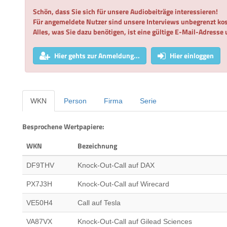
Schön, dass Sie sich für unsere Audiobeiträge interessieren!
Für angemeldete Nutzer sind unsere Interviews unbegrenzt kos
Alles, was Sie dazu benötigen, ist eine gültige E-Mail-Adresse
Hier gehts zur Anmeldung...
Hier einloggen
WKN
Person
Firma
Serie
Besprochene Wertpapiere:
WKN
Bezeichnung
DF9THV
Knock-Out-Call auf DAX
PX7J3H
Knock-Out-Call auf Wirecard
VE50H4
Call auf Tesla
VA87VX
Knock-Out-Call auf Gilead Sciences