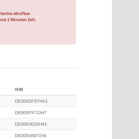
tenlos abrufbar.
 und 2 Minuten Zeit.
ISIN
DE000DF9THV1
DE000PX7J3H7
DE000VE50H43
DE000VA87VX6