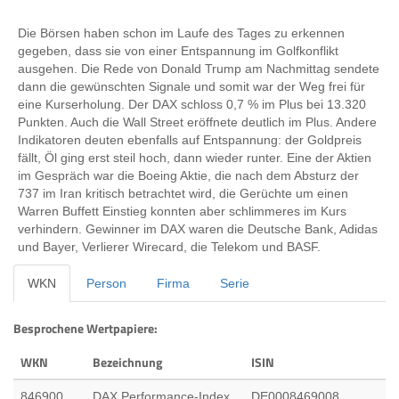
Die Börsen haben schon im Laufe des Tages zu erkennen
gegeben, dass sie von einer Entspannung im Golfkonflikt
ausgehen. Die Rede von Donald Trump am Nachmittag sendete
dann die gewünschten Signale und somit war der Weg frei für
eine Kurserholung. Der DAX schloss 0,7 % im Plus bei 13.320
Punkten. Auch die Wall Street eröffnete deutlich im Plus. Andere
Indikatoren deuten ebenfalls auf Entspannung: der Goldpreis
fällt, Öl ging erst steil hoch, dann wieder runter. Eine der Aktien
im Gespräch war die Boeing Aktie, die nach dem Absturz der
737 im Iran kritisch betrachtet wird, die Gerüchte um einen
Warren Buffett Einstieg konnten aber schlimmeres im Kurs
verhindern. Gewinner im DAX waren die Deutsche Bank, Adidas
und Bayer, Verlierer Wirecard, die Telekom und BASF.
WKN
Person
Firma
Serie
Besprochene Wertpapiere:
WKN
Bezeichnung
ISIN
846900
DAX Performance-Index
DE0008469008