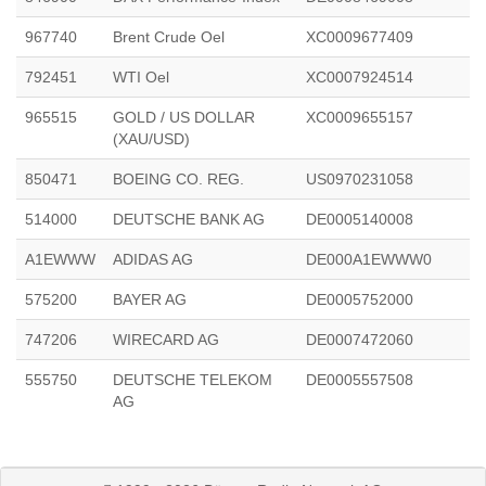
967740
Brent Crude Oel
XC0009677409
792451
WTI Oel
XC0007924514
965515
GOLD / US DOLLAR
XC0009655157
(XAU/USD)
850471
BOEING CO. REG.
US0970231058
514000
DEUTSCHE BANK AG
DE0005140008
A1EWWW
ADIDAS AG
DE000A1EWWW0
575200
BAYER AG
DE0005752000
747206
WIRECARD AG
DE0007472060
555750
DEUTSCHE TELEKOM
DE0005557508
AG