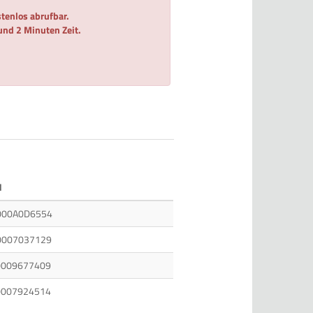
tenlos abrufbar.
 und 2 Minuten Zeit.
N
000A0D6554
0007037129
0009677409
0007924514