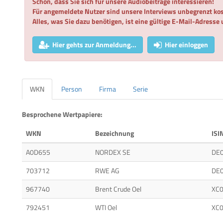
Schön, dass Sie sich für unsere Audiobeiträge interessieren!
Für angemeldete Nutzer sind unsere Interviews unbegrenzt kos
Alles, was Sie dazu benötigen, ist eine gültige E-Mail-Adresse
Hier gehts zur Anmeldung...
Hier einloggen
WKN
Person
Firma
Serie
Besprochene Wertpapiere:
WKN
Bezeichnung
ISI
A0D655
NORDEX SE
DE
703712
RWE AG
DE
967740
Brent Crude Oel
XC
792451
WTI Oel
XC