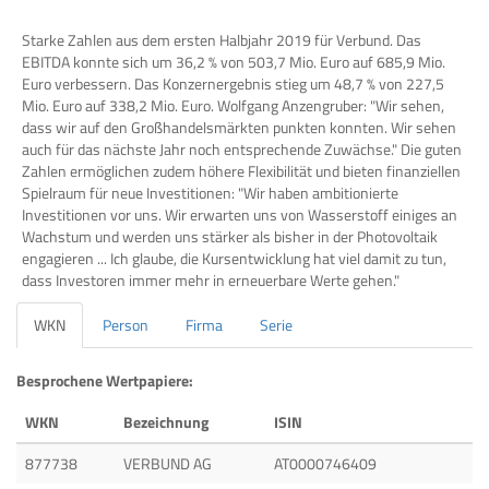
Starke Zahlen aus dem ersten Halbjahr 2019 für Verbund. Das
EBITDA konnte sich um 36,2 % von 503,7 Mio. Euro auf 685,9 Mio.
Euro verbessern. Das Konzernergebnis stieg um 48,7 % von 227,5
Mio. Euro auf 338,2 Mio. Euro. Wolfgang Anzengruber: "Wir sehen,
dass wir auf den Großhandelsmärkten punkten konnten. Wir sehen
auch für das nächste Jahr noch entsprechende Zuwächse." Die guten
Zahlen ermöglichen zudem höhere Flexibilität und bieten finanziellen
Spielraum für neue Investitionen: "Wir haben ambitionierte
Investitionen vor uns. Wir erwarten uns von Wasserstoff einiges an
Wachstum und werden uns stärker als bisher in der Photovoltaik
engagieren ... Ich glaube, die Kursentwicklung hat viel damit zu tun,
dass Investoren immer mehr in erneuerbare Werte gehen."
WKN
Person
Firma
Serie
Besprochene Wertpapiere:
WKN
Bezeichnung
ISIN
877738
VERBUND AG
AT0000746409