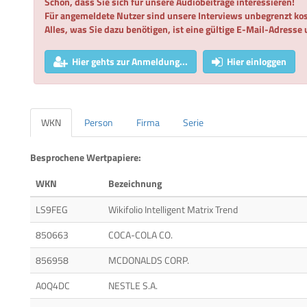
Schön, dass Sie sich für unsere Audiobeiträge interessieren!
Für angemeldete Nutzer sind unsere Interviews unbegrenzt kos
Alles, was Sie dazu benötigen, ist eine gültige E-Mail-Adresse
Hier gehts zur Anmeldung...
Hier einloggen
WKN
Person
Firma
Serie
Besprochene Wertpapiere:
WKN
Bezeichnung
LS9FEG
Wikifolio Intelligent Matrix Trend
850663
COCA-COLA CO.
856958
MCDONALDS CORP.
A0Q4DC
NESTLE S.A.