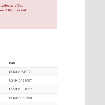
tenlos abrufbar.
 und 2 Minuten Zeit.
ISIN
DE000LS9FEG3
US1912161007
US5801351017
CH0038863350