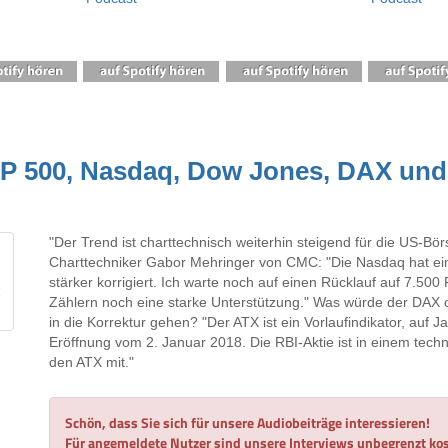
S&P 500, Nasdaq, Dow Jones, DAX un
"Der Trend ist charttechnisch weiterhin steigend für die US-Bör
Charttechniker Gabor Mehringer von CMC: "Die Nasdaq hat ei
stärker korrigiert. Ich warte noch auf einen Rücklauf auf 7.50
Zählern noch eine starke Unterstützung." Was würde der DAX
in die Korrektur gehen? "Der ATX ist ein Vorlaufindikator, auf J
Eröffnung vom 2. Januar 2018. Die RBI-Aktie ist in einem tech
den ATX mit."
Schön, dass Sie sich für unsere Audiobeiträge interessieren!
Für angemeldete Nutzer sind unsere Interviews unbegrenzt kos