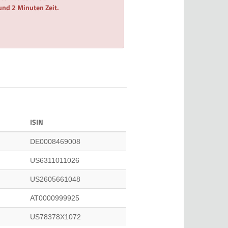
 und 2 Minuten Zeit.
ISIN
DE0008469008
US6311011026
US2605661048
AT0000999925
US78378X1072