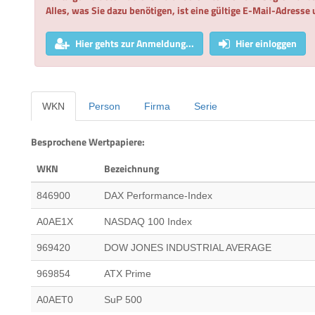
Alles, was Sie dazu benötigen, ist eine gültige E-Mail-Adresse
Hier gehts zur Anmeldung...
Hier einloggen
WKN
Person
Firma
Serie
Besprochene Wertpapiere:
WKN
Bezeichnung
846900
DAX Performance-Index
A0AE1X
NASDAQ 100 Index
969420
DOW JONES INDUSTRIAL AVERAGE
969854
ATX Prime
A0AET0
SuP 500