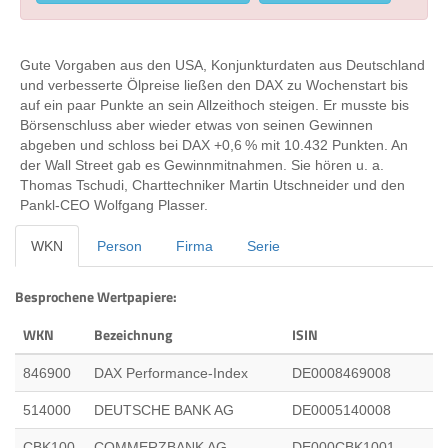
Gute Vorgaben aus den USA, Konjunkturdaten aus Deutschland
und verbesserte Ölpreise ließen den DAX zu Wochenstart bis
auf ein paar Punkte an sein Allzeithoch steigen. Er musste bis
Börsenschluss aber wieder etwas von seinen Gewinnen
abgeben und schloss bei DAX +0,6 % mit 10.432 Punkten. An
der Wall Street gab es Gewinnmitnahmen. Sie hören u. a.
Thomas Tschudi, Charttechniker Martin Utschneider und den
Pankl-CEO Wolfgang Plasser.
WKN
Person
Firma
Serie
Besprochene Wertpapiere:
WKN
Bezeichnung
ISIN
846900
DAX Performance-Index
DE0008469008
514000
DEUTSCHE BANK AG
DE0005140008
CBK100
COMMERZBANK AG
DE000CBK1001