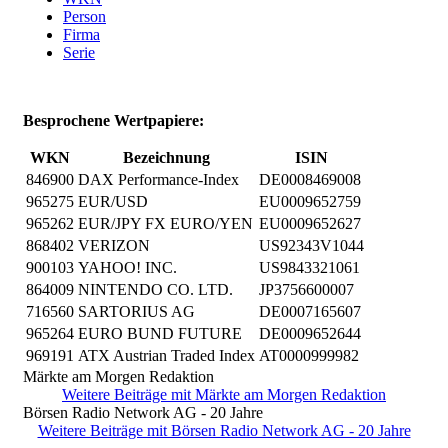
Person
Firma
Serie
Besprochene Wertpapiere:
WKN
Bezeichnung
ISIN
846900
DAX Performance-Index
DE0008469008
965275
EUR/USD
EU0009652759
965262
EUR/JPY FX EURO/YEN
EU0009652627
868402
VERIZON
US92343V1044
900103
YAHOO! INC.
US9843321061
864009
NINTENDO CO. LTD.
JP3756600007
716560
SARTORIUS AG
DE0007165607
965264
EURO BUND FUTURE
DE0009652644
969191
ATX Austrian Traded Index
AT0000999982
Märkte am Morgen Redaktion
Weitere Beiträge mit Märkte am Morgen Redaktion
Börsen Radio Network AG - 20 Jahre
Weitere Beiträge mit Börsen Radio Network AG - 20 Jahre