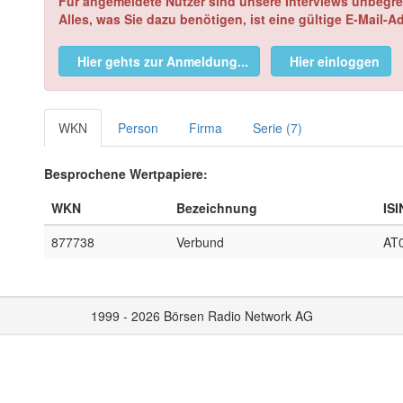
Für angemeldete Nutzer sind unsere Interviews unbegre
Alles, was Sie dazu benötigen, ist eine gültige E-Mail-A
Hier gehts zur Anmeldung...
Hier einloggen
WKN
Person
Firma
Serie (7)
Besprochene Wertpapiere:
WKN
Bezeichnung
ISI
877738
Verbund
AT
1999 - 2026 Börsen Radio Network AG