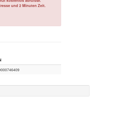
nzt kostenlos abrufbar.
dresse und 2 Minuten Zeit.
N
0000746409