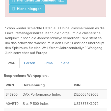
Hier gehts zur Anmeldung...
Hier einloggen
Schon wieder schlechte Daten aus China, diesmal waren es die
Einkaufsmanagerindizes. Kann die Sorge um die chiensische
Konjunktur noch die Jahresendrallye verderben? Wie steht es
um das schwache Wachstum in den USA? Lässt das überhaupt
den Spielraum für eine Wall Street Jahresendrallye? Wolfgang
Juds setzt eher auf Europa.
WKN
Person
Firma
Serie
Besprochene Wertpapiere:
WKN
Bezeichnung
ISIN
846900
DAX Performance-Index
DE0008469008
A0AET0
S u. P 500 Index
US78378X1072