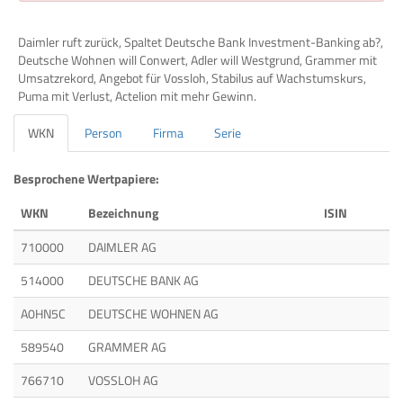
Daimler ruft zurück, Spaltet Deutsche Bank Investment-Banking ab?,
Deutsche Wohnen will Conwert, Adler will Westgrund, Grammer mit
Umsatzrekord, Angebot für Vossloh, Stabilus auf Wachstumskurs,
Puma mit Verlust, Actelion mit mehr Gewinn.
WKN
Person
Firma
Serie
Besprochene Wertpapiere:
WKN
Bezeichnung
ISIN
710000
DAIMLER AG
514000
DEUTSCHE BANK AG
A0HN5C
DEUTSCHE WOHNEN AG
589540
GRAMMER AG
766710
VOSSLOH AG