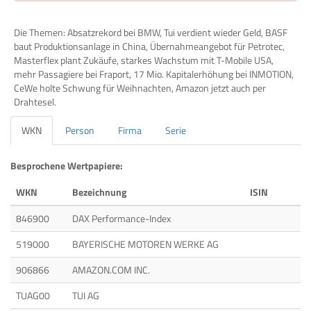
Die Themen: Absatzrekord bei BMW, Tui verdient wieder Geld, BASF
baut Produktionsanlage in China, Übernahmeangebot für Petrotec,
Masterflex plant Zukäufe, starkes Wachstum mit T-Mobile USA,
mehr Passagiere bei Fraport, 17 Mio. Kapitalerhöhung bei INMOTION,
CeWe holte Schwung für Weihnachten, Amazon jetzt auch per
Drahtesel.
WKN
Person
Firma
Serie
Besprochene Wertpapiere:
WKN
Bezeichnung
ISIN
846900
DAX Performance-Index
519000
BAYERISCHE MOTOREN WERKE AG
906866
AMAZON.COM INC.
TUAG00
TUI AG