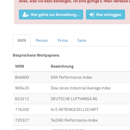
Alles, was Sie dazu benötigen, ist eine gültige E-Mail-Adresse
Hier gehts zur Anmeldung...
Hier einloggen
WKN
Person
Firma
Serie
Besprochene Wertpapiere:
WKN
Bezeichnung
846900
DAX Performance-Index
969420
Dow Jones Industrial Average Index
823212
DEUTSCHE LUFTHANSA AG
716200
K+S AKTIENGESELLSCHAFT
720327
TecDAX Performance-Index