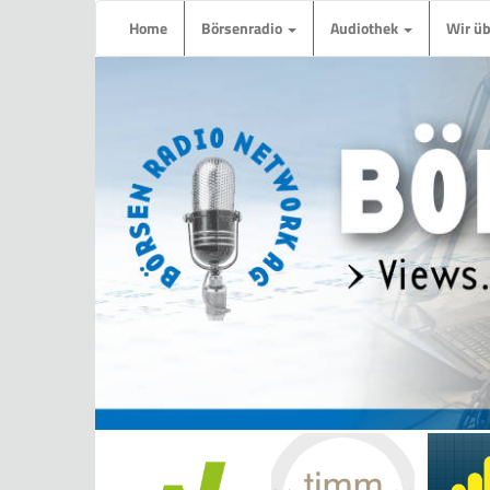
Home
Börsenradio
Audiothek
Wir ü