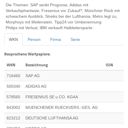
Die Themen: SAP senkt Prognose, Adidas mit
Verkaufsphantasie, Fresenius vor Zukauf?, Münchner Rück mit
schwachem Ausblick, Streiks bei der Lufthansa, Metro legt zu,
Morphoys mit Meilenstein, Tipp24 vor Umbenennung
Philips mit Verlust, IBM verkauft Halbleitersparte.
WKN
Person
Firma
Serie
Besprochene Wertpapiere:
WKN
Bezeichnung
ISIN
716460
SAP AG
500340
ADIDAS AG
578560
FRESENIUS SE u.CO. KGAA
843002
MUENCHENER RUECKVERS.-GES. AG
823212
DEUTSCHE LUFTHANSA AG