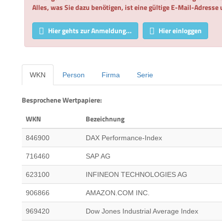
Alles, was Sie dazu benötigen, ist eine gültige E-Mail-Adresse
Hier gehts zur Anmeldung...
Hier einloggen
WKN
Person
Firma
Serie
Besprochene Wertpapiere:
WKN
Bezeichnung
846900
DAX Performance-Index
716460
SAP AG
623100
INFINEON TECHNOLOGIES AG
906866
AMAZON.COM INC.
969420
Dow Jones Industrial Average Index