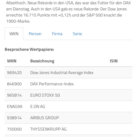
Allzeithoch. Neue Rekorde in den USA, das war das Futter für den DAX
am Dienstag. Auch in den USA gab es neue Rekorde: Der Dow Jones
erreichte 16.715 Punkte mit +0,12% und der S&P 500 knackt die
1900-Marke.
WKN
Person
Firma
Serie
Besprochene Wertpapiere:
WKN
Bezeichnung
ISIN
969420
Dow Jones Industrial Average Index
846900
DAX Performance-Index
965814
EURO STOXX 50
ENAG99
E.ON AG
938914
AIRBUS GROUP
750000
THYSSENKRUPP AG