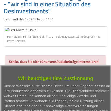
- "wir sind in einer Situation des
Desinvestments"
Veröffentlicht:
04.02.2014 um 11:11
Herr Mojmir Hlinka (Eidg. dipl. Finanz- und Anlageexperte) im Gespräch mit
Peter Heinrich
Schön, dass Sie sich für unsere Audiobeiträge interessieren!
Für angemeldete Nutzer sind unsere Interviews unbegrenzt
kostenlos abrufbar.
Alles, was Sie dazu benötigen, ist eine gültige E-Mail-Adresse
Wir benötigen Ihre Zustimmung
und 2 Minuten Zeit.
Unsere Webseite nutzt Dienste Dritter, um unser Angebot besser an
Ihre Bedürfnisse anpassen zu können. Die Dienstanbieter sammeln
Hier gehts zur Anmeldung...
Hier einloggen
weltweit Daten und können diese für beliebige Zwecke und
Partnerschaften verwenden. Sie können uns die Nutzung dieser
Dienste erlauben oder nur notwendige Datenverarbeitungen
akzeptieren. Ihre Einwilligung können Sie jederzeit über den Punkt