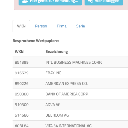
Hier gehts zur Anmeldung...
Hier einloggen
WKN
Person
Firma
Serie
Besprochene Wertpapiere:
WKN
Bezeichnung
851399
INTL BUSINESS MACHINES CORP.
916529
EBAY INC.
850226
AMERICAN EXPRESS CO.
858388
BANK OF AMERICA CORP.
510300
ADVA AG
514680
DELTICOM AG
A0BL84
VITA 34 INTERNATIONAL AG