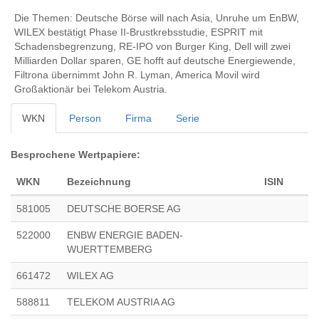
Die Themen: Deutsche Börse will nach Asia, Unruhe um EnBW,
WILEX bestätigt Phase II-Brustkrebsstudie, ESPRIT mit
Schadensbegrenzung, RE-IPO von Burger King, Dell will zwei
Milliarden Dollar sparen, GE hofft auf deutsche Energiewende,
Filtrona übernimmt John R. Lyman, America Movil wird
Großaktionär bei Telekom Austria.
WKN
Person
Firma
Serie
Besprochene Wertpapiere:
WKN
Bezeichnung
ISIN
581005
DEUTSCHE BOERSE AG
522000
ENBW ENERGIE BADEN-
WUERTTEMBERG
661472
WILEX AG
588811
TELEKOM AUSTRIA AG