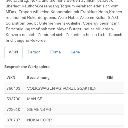
Großauftrag, Nokia und Siemens werden JV nicht los,Metro
überlegt Kaufhof-Börsengang,Tognum verabschiedet sich vom
MDax, Fraport will keine Kooperation mit Frankfurt-Hahn,Krones
rechnet mit Rekordergebnis, Akzo Nobel-Aktie im Keller, S.A.G
Solarstrom begibt Unternehmens-Anleihe, Conergy beginnt mit
Entschuldungsmaßnahmen,Meyer Burger: neuer Milliarden-
Konzern entsteht,Zumtobel sieht Zukunft im hellen Licht, Kapsch
bricht eigene Rekorde
WKN
Person
Firma
Serie
Besprochene Wertpapiere:
WKN
Bezeichnung
ISIN
766403
VOLKSWAGEN AG VORZUGSAKTIEN
593700
MAN SE
723610
SIEMENS AG
870737
NOKIA CORP.