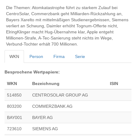
Die Themen: Atomkatastrophe führt zu starkem Zulauf bei
CentroSolar, Commerzbank geht Milliarden-Rückzahlung an,
Bayers Xarelto mit mittelmäßigen Studienergebnissen, Siemens
verliert an Schwung, Daimler erhöht Tognum-Offerte nicht,
ElringKlinger macht Hug-Übernahme klar, Apple entgeht
Millionen-Strafe, A-Tec-Sanierung steht nichts im Wege,
Verbund-Tochter erhält 700 Millionen.
WKN
Person
Firma
Serie
Besprochene Wertpapiere:
WKN
Bezeichnung
ISIN
514850
CENTROSOLAR GROUP AG
803200
COMMERZBANK AG
BAY001
BAYER AG
723610
SIEMENS AG