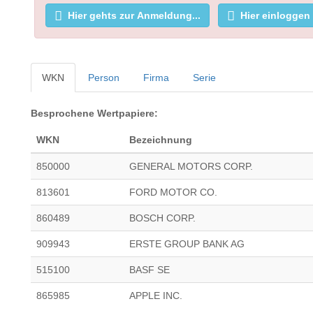
Hier gehts zur Anmeldung...
Hier einloggen
WKN
Person
Firma
Serie
Besprochene Wertpapiere:
WKN
Bezeichnung
850000
GENERAL MOTORS CORP.
813601
FORD MOTOR CO.
860489
BOSCH CORP.
909943
ERSTE GROUP BANK AG
515100
BASF SE
865985
APPLE INC.