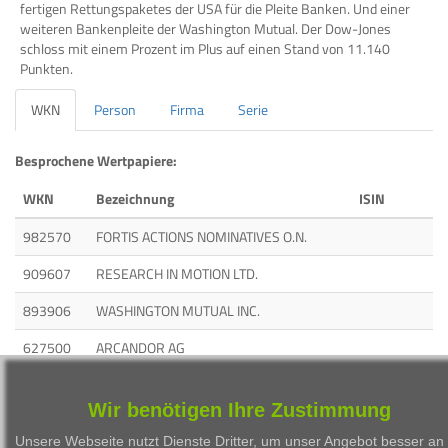
fertigen Rettungspaketes der USA für die Pleite Banken. Und einer
weiteren Bankenpleite der Washington Mutual. Der Dow-Jones
schloss mit einem Prozent im Plus auf einen Stand von 11.140
Punkten.
WKN
Person
Firma
Serie
Besprochene Wertpapiere:
WKN
Bezeichnung
ISIN
982570
FORTIS ACTIONS NOMINATIVES O.N.
909607
RESEARCH IN MOTION LTD.
893906
WASHINGTON MUTUAL INC.
627500
ARCANDOR AG
874341
OMV AG
Wir benötigen Ihre Zustimmung
850628
JPMorgan Chase
Unsere Webseite nutzt Dienste Dritter, um unser Angebot besser an 