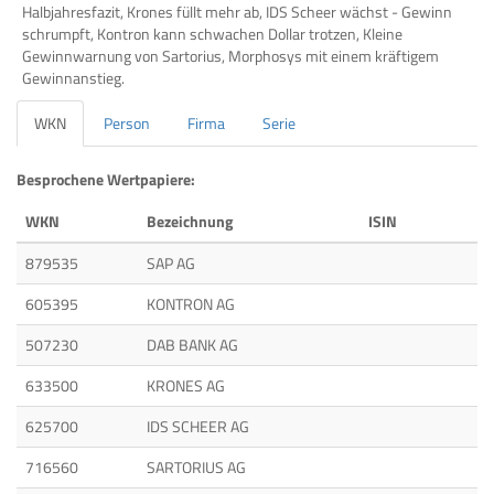
Halbjahresfazit, Krones füllt mehr ab, IDS Scheer wächst - Gewinn
schrumpft, Kontron kann schwachen Dollar trotzen, Kleine
Gewinnwarnung von Sartorius, Morphosys mit einem kräftigem
Gewinnanstieg.
WKN
Person
Firma
Serie
Besprochene Wertpapiere:
WKN
Bezeichnung
ISIN
879535
SAP AG
605395
KONTRON AG
507230
DAB BANK AG
633500
KRONES AG
625700
IDS SCHEER AG
716560
SARTORIUS AG