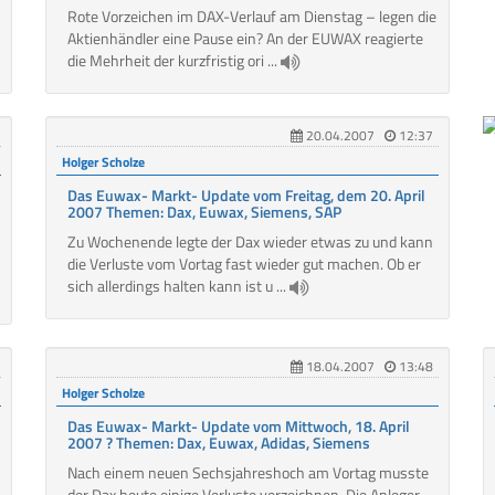
Rote Vorzeichen im DAX-Verlauf am Dienstag – legen die
Aktienhändler eine Pause ein? An der EUWAX reagierte
die Mehrheit der kurzfristig ori ...
20.04.2007
12:37
Holger Scholze
Das Euwax- Markt- Update vom Freitag, dem 20. April
2007 Themen: Dax, Euwax, Siemens, SAP
Zu Wochenende legte der Dax wieder etwas zu und kann
die Verluste vom Vortag fast wieder gut machen. Ob er
sich allerdings halten kann ist u ...
18.04.2007
13:48
Holger Scholze
Das Euwax- Markt- Update vom Mittwoch, 18. April
2007 ? Themen: Dax, Euwax, Adidas, Siemens
Nach einem neuen Sechsjahreshoch am Vortag musste
der Dax heute einige Verluste verzeichnen. Die Anleger