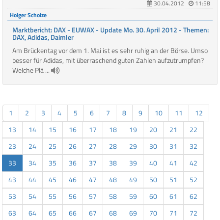
30.04.2012
11:58
Holger Scholze
Marktbericht: DAX - EUWAX - Update Mo. 30. April 2012 - Themen:
DAX, Adidas, Daimler
Am Brückentag vor dem 1. Mai ist es sehr ruhig an der Börse. Umso
besser für Adidas, mit überraschend guten Zahlen aufzutrumpfen?
Welche Plä ...
1
2
3
4
5
6
7
8
9
10
11
12
13
14
15
16
17
18
19
20
21
22
23
24
25
26
27
28
29
30
31
32
33
34
35
36
37
38
39
40
41
42
43
44
45
46
47
48
49
50
51
52
53
54
55
56
57
58
59
60
61
62
63
64
65
66
67
68
69
70
71
72