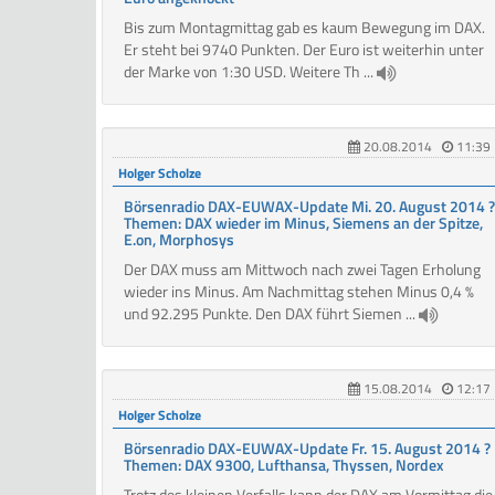
Bis zum Montagmittag gab es kaum Bewegung im DAX.
Er steht bei 9740 Punkten. Der Euro ist weiterhin unter
der Marke von 1:30 USD. Weitere Th ...
20.08.2014
11:39
Holger Scholze
Börsenradio DAX-EUWAX-Update Mi. 20. August 2014 ?
Themen: DAX wieder im Minus, Siemens an der Spitze,
E.on, Morphosys
Der DAX muss am Mittwoch nach zwei Tagen Erholung
wieder ins Minus. Am Nachmittag stehen Minus 0,4 %
und 92.295 Punkte. Den DAX führt Siemen ...
15.08.2014
12:17
Holger Scholze
Börsenradio DAX-EUWAX-Update Fr. 15. August 2014 ?
Themen: DAX 9300, Lufthansa, Thyssen, Nordex
Trotz des kleinen Verfalls kann der DAX am Vormittag die