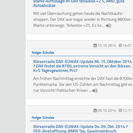
starke Aufholjagd im DAX teilweise +2 %, AMD, gute
Autoabsätze
Mit viel Überraschung gehen heute die Nachtkäufer
shoppen. Der DAX war sogar wieder in Richtung 8800er-
Marke unterwegs. Teilweise +2%. Es ka ...
15.10.2014
14:01
Holger Scholze
Börsenradio DAX-EUWAX-Update Mi. 15. Oktober 2014
? DAX findet die 8700, extreme Vorsicht an den Börsen,
K+S Tagesgewinner, Pro7
Am frühen Nachmittag erreichte der DAX fast die 8700er
Punktemarke. Vor den US-Zahlen am Nachmittag gibt es
nur Vorsicht! Politischen Krisen ...
09.10.2014
12:11
Holger Scholze
Börsenradio DAX-EUWAX-Update Do. 09. Okt. 2014 ?
FED-Zinshoffnung, BMW Top, Gewinneinbruch