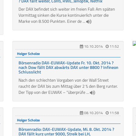
? DAX fällt weiter, Conti, RWE, Jenoptik, Netflix
Der DAX befindet sich weiter im freien Fall: Am späten
Vormittag sinken die Kurse kontinuierlich unter die
Marke von 8.500 Punkten. Einer de ...
10.10.2014
11:52
Holger Scholze
Börsenradio DAX-EUWAX-Update Fr. 10. Okt. 2014 ?
nach Dow fällt DAX abwärts DAX unter 8800 ? Infineon
Schlusslicht
Nach den schlechten Vorgaben von der Wall Street
raucht der DAX bis zum Mittag über 2 % den Berg runter.
Der Tipp von der EUWAX – "überprüfe ...
08.10.2014
11:58
Holger Scholze
Börsenradio: DAX-EUWAX-Update, Mi. 8. Okt. 2014 ?
DAX fällt kurz unter 9000, Streik bei LH,