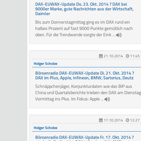
DAX-EUWAX-Update Do. 23. Okt. 2014 ? DAX bei
9000er Marke, gute Nachrichten aus der Wirtschaft,
Daimler
Bis zum Donnerstagmittag ging es im DAX rund ein
halbes Prozent auf fast 9000 Punkte gemütlich nach
oben. Für die Trendwende sorgte der Eink ...
21.10.2014
11:45
Holger Scholze
Börsenradio DAX-EUWAX-Update Di. 21. Okt. 2014 ?
DAX im Plus, Apple, Infineon, BMW, Sartorius, Deutz
Schnäppchenjäger, Konjunkturdaten wie das BIP aus
China und Quartalsberichte trieben den DAX am Dienstag
Vormittag ins Plus. Im Fokus: Apple ...
17.10.2014
12:27
Holger Scholze
Börsenradio DAX-EUWAX-Update Fr. 17. Okt. 2014 ?